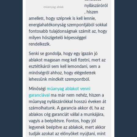
nyílászáróról
műanyag ablak
, hiszen
amellett, hogy szépnek is kell lennie,
energiahatékonyság szempontjából sokkal
fontosabb tulajdonságnak számít az, hogy
milyen hőszigetelő képességgel
rendelkezik.
Senki se gondolja, hogy egy igazán jó
ablakot magasan meg kell fizetni, mert az
esztétikáról sem kell lemondani, sem a
minőségről ahhoz, hogy elégedettek
lehessünk mindkét szempontból.
Minőségi
műanyag ablakot venni
garanciával
ma már nem nehéz, hiszen a
műanyag nyílászárókkal hosszú éveken át
számolhatunk. A garancia akkor él, ha az
ablakos cég garanciát vállal a munkájára,
vagyis a beépítésre. Fontos, hogy jól
legyenek beépítve az ablakok, mert akkor
tudják azokat az előnyöket nyújtani, mint