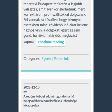
tehertaxi Budapest területén a legjobb
választás, amit ilyenkor elérhetünk, mert
korrekt áron, profi szállítókkal dolgoznak.
Fel vannak rá készülve, hogy bizonyos
esetekben minél rövidebb idő alatt kellene
házhoz vinni a dolgokat, ezért az sem
gond, ha rövid határidős megbízást
kapnak.
continue reading
Categories:
Egyéb
|
Permalink
2022-12-10
by
A redőny többet ad, mint gondolnánk!
bejegyzéshez
a hozzászólások lehetősége
kikapcsolva