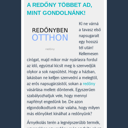
A REDŐNY TÖBBET AD,
MINT GONDOLNÁNK!
Ki ne várná
a tavasz első
napsugarait
egy hosszú
tél után!
redőny
Kellemesen
cirógat, majd mikor már nyáriasra fordul
az idő, egyúttal kicsit meg is szenvedjük
olykor a sok napsütést. Hogy a házban,
lakásban ne kelljen szenvedni a melegtől,
az erős napsugárzástól, sokan a
redőny
vásárlása mellett döntenek. Egyszerűen
szabályozhatjuk vele, hogy mennyi
napfényt engedünk be. De azon
elgondolkodtunk már valaha, hogy milyen
más előnyöket kínálhat a redőnyünk?
Árnyékolás terén a legnépszerűbb termék,