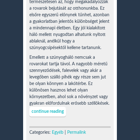
természetesen az, hogy megakadályozzák
a rovarok bejutását az otthonunkba. Ez
elsőre egyszerű előnynek tűnhet, azonban
a gyakorlatban jelentős különbséget jelent
a mindennapi életben. Egy jól kialakított
háló mellett nyugodtan alhatunk nyitott
ablaknál, anélkül hogy a
szúnyogcsípésektől kellene tartanunk.
Emellett a szúnyogháló nemcsak a
rovarokat tartja távol. A nagyobb méretű
szennyeződések, falevelek vagy akár a
levegőben szálló pihék egy része sem jut
be olyan könnyen a lakótérbe. Ez
különösen hasznos lehet olyan
környezetben, ahol sok a növényzet vagy
gyakran előfordulnak erősebb széllökések.
continue reading
Categories:
Egyéb
|
Permalink