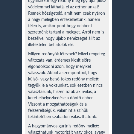
ugyanakkor egy redőny még egyfajta plusz
védelemmel láthatja el az otthonunkat!
Remek hőszigetelő, amit nem csak nyáron
a nagy melegben érzékelhetünk, hanem
télen is, amikor pont hogy odabent
szeretnénk tartani a meleget. Arról nem is
beszélve, hogy újabb nehézséget állít az
illetéktelen behatolók elé.
Milyen redőnyök léteznek? Mivel rengeteg
változata van, érdemes kicsit előre
elgondolkodni azon, hogy melyiket
válasszuk. Abból a szempontból, hogy
külső- vagy belső tokos redőny mellett
tegyük le a voksunkat, sok esetben nincs
választásunk, hiszen az ablak nyílás, a
keret elhelyezkedése a döntő ebben.
Viszont a mozgathatóságuk és a
felszereltségük, valamint a színük
tekintetében szabadon választhatunk.
A hagyományos gurtnis redőny mellett
választhatunk motorizált vagy okos, avagy