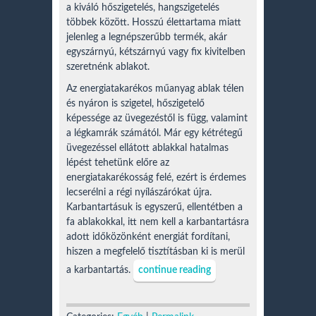
a kiváló hőszigetelés, hangszigetelés
többek között. Hosszú élettartama miatt
jelenleg a legnépszerűbb termék, akár
egyszárnyú, kétszárnyú vagy fix kivitelben
szeretnénk ablakot.
Az energiatakarékos műanyag ablak télen
és nyáron is szigetel, hőszigetelő
képessége az üvegezéstől is függ, valamint
a légkamrák számától. Már egy kétrétegű
üvegezéssel ellátott ablakkal hatalmas
lépést tehetünk előre az
energiatakarékosság felé, ezért is érdemes
lecserélni a régi nyílászárókat újra.
Karbantartásuk is egyszerű, ellentétben a
fa ablakokkal, itt nem kell a karbantartásra
adott időközönként energiát fordítani,
hiszen a megfelelő tisztításban ki is merül
a karbantartás.
continue reading