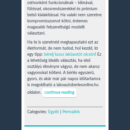
otthonként funkcionálnak – klímával,
fűtéssel, okosrendszerekkel és prémium
belső kialakítással. Ha valaki nem szeretne
kompromisszumot kötni, érdemes
magasabb felszereltségű modellt
választani.
Ha te is szeretnéd megtapasztalni ezt az
életformát, de nem tudod, hol kezdd, itt
egy tipp:
bérelj luxus lakóautót olcsón
! Ez
a lehetőség ideális választás, ha első
osztályú élményre vágysz, de nem akarsz
vagyonokat költeni. A bérlés egyszerű,
gyors, és akár már pár napos időtartamra
is megoldható a lakoautoberlesonline.hu
oldalon.
continue reading
Categories:
Egyéb
|
Permalink