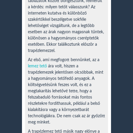
táblázatok között böngésztünk, felmerült
a kérdés: milyen tetőt válasszunk? Az
interneten kutatva és különböző
szakértőkkel beszélgetve sokféle
lehetőséget vizsgáltunk, de a legtöbb
esetben az árak nagyon magasnak tűntek,
különösen a hagyományos cseréptetők
esetében. Ekkor találkoztunk először a
trapézlemezzel.
Az első, ami megfogott bennünket, az a
lemez tető
ára volt, hiszen a
trapézlemezek jelentősen olcsóbbak, mint
a hagyományos tetőfedő anyagok. A
költségvetésünk feszes volt, és ez a
megtakarítás lehetővé tette, hogy a
felszabaduló forrásokat más fontos
részletekre fordíthassuk, például a belső
kialakításra vagy a környezetbarát
technológiákra. De nem csak az ár győzött
meg minket.
A trapézlemez tető másik nagy előnye a