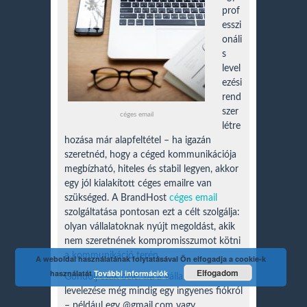
prof
esszi
onáli
s
level
ezési
rend
szer
céges email
létre
hozása már alapfeltétel – ha igazán
szeretnéd, hogy a céged kommunikációja
megbízható, hiteles és stabil legyen, akkor
egy jól kialakított céges emailre van
szükséged. A BrandHost
céges email
szolgáltatása pontosan ezt a célt szolgálja:
olyan vállalatoknak nyújt megoldást, akik
nem szeretnének kompromisszumot kötni
a kommunikáció terén.
A weboldal használatának folytatásával Ön elfogadja a cookie-k
Elfogadom
használatát
További információk
Gondolj csak bele: ha a vállalkozásod
levelezése még mindig egy ingyenes fiókról
– például egy @gmail.com vagy