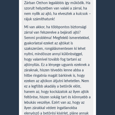
Zárban Otthon legalábbis így működik. Ha
szorult helyzetben van valaki a zárral, ha
nem nyílik az ajtó, ha elvesztek a kulcsok –
rájuk számíthatunk!
Mi van akkor, ha többpontos biztonsági
zárral van felszerelve a bejárati ajtó?
Semmi probléma! Megfelelő ismeretekkel,
gyakorlattal ezeket az ajtókat is
szakszerűen, rongálásmentesen ki lehet
nyitni, mindössze annyi különbséggel,
hogy valamivel tovább fog tartani az
ajtónyitás. Ez a lényege ugyanis ezeknek a
záraknak, hiszen tévedés lenne abba a
hitbe ringatnia magát bárkinek is, hogy
ezeken az ajtókon átjutni lehetetlen. Nem
ez a legfőbb akadály a betörők előtt,
hanem az, hogy kockázatok az ilyen ajtók
feltörése, hiszen sokáig tart és könnyebb a
lebukás veszélye. Ezért van az, hogy az
ilyen zárakkal védett ingatlanokba
elenyésző a betörési kísérlet, pláne annak