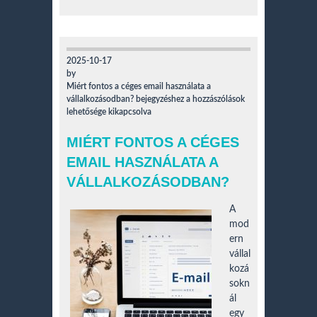
2025-10-17
by
Miért fontos a céges email használata a
vállalkozásodban? bejegyzéshez
a hozzászólások
lehetősége kikapcsolva
MIÉRT FONTOS A CÉGES
EMAIL HASZNÁLATA A
VÁLLALKOZÁSODBAN?
A
mod
ern
vállal
kozá
sokn
ál
egy