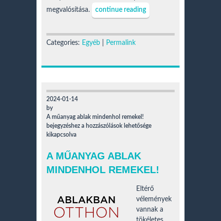
megvalósítása.
continue reading
Categories:
Egyéb
|
Permalink
2024-01-14
by
A műanyag ablak mindenhol remekel!
bejegyzéshez
a hozzászólások lehetősége
kikapcsolva
A MŰANYAG ABLAK
MINDENHOL REMEKEL!
Eltérő
vélemények
vannak a
tökéletes