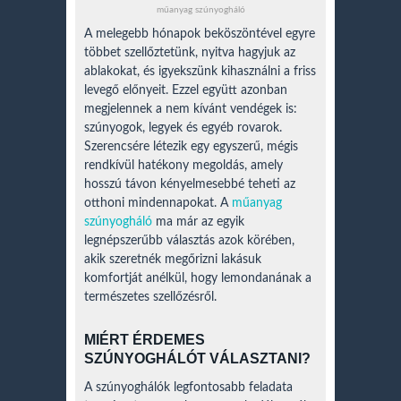
műanyag szúnyogháló
A melegebb hónapok beköszöntével egyre
többet szellőztetünk, nyitva hagyjuk az
ablakokat, és igyekszünk kihasználni a friss
levegő előnyeit. Ezzel együtt azonban
megjelennek a nem kívánt vendégek is:
szúnyogok, legyek és egyéb rovarok.
Szerencsére létezik egy egyszerű, mégis
rendkívül hatékony megoldás, amely
hosszú távon kényelmesebbé teheti az
otthoni mindennapokat. A
műanyag
szúnyogháló
ma már az egyik
legnépszerűbb választás azok körében,
akik szeretnék megőrizni lakásuk
komfortját anélkül, hogy lemondanának a
természetes szellőzésről.
MIÉRT ÉRDEMES
SZÚNYOGHÁLÓT VÁLASZTANI?
A szúnyoghálók legfontosabb feladata