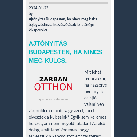
2024-01-23
by
Ajtónyitás Budapesten, ha nincs meg kulcs.
bejegyzéshez
a hozzászólások lehetősége
kikapcsolva
AJTÓNYITÁS
BUDAPESTEN, HA NINCS
MEG KULCS.
Mit lehet
tenni akkor,
ha hazaérve
nem nyílik
az ajtó
ajtónyitás Budapesten
valamilyen
zárprobléma miatt vagy azért, mert
elvesztek a kulcsaink? Egyik sem kellemes
helyzet, ám nem megoldhatatlan! Az első
dolog, amit tenni érdemes, hogy
felvesszük a kapcsolatot egy zárszerelő