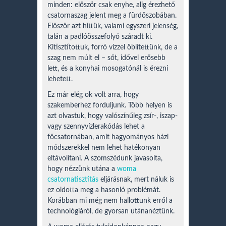
minden: először csak enyhe, alig érezhető
csatornaszag jelent meg a fürdőszobában.
Először azt hittük, valami egyszeri jelenség,
talán a padlóösszefolyó száradt ki.
Kitisztítottuk, forró vízzel öblítettünk, de a
szag nem múlt el – sőt, idővel erősebb
lett, és a konyhai mosogatónál is érezni
lehetett.
Ez már elég ok volt arra, hogy
szakemberhez forduljunk. Több helyen is
azt olvastuk, hogy valószínűleg zsír-, iszap-
vagy szennyvízlerakódás lehet a
főcsatornában, amit hagyományos házi
módszerekkel nem lehet hatékonyan
eltávolítani. A szomszédunk javasolta,
hogy nézzünk utána a
woma
csatornatisztítás
eljárásnak, mert náluk is
ez oldotta meg a hasonló problémát.
Korábban mi még nem hallottunk erről a
technológiáról, de gyorsan utánanéztünk.