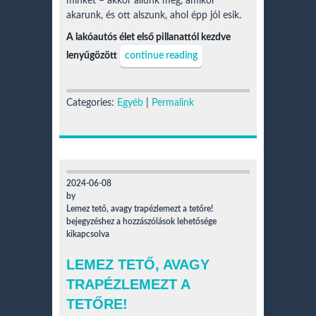
minket – akkor állunk meg, amikor
akarunk, és ott alszunk, ahol épp jól esik.
A lakóautós élet első pillanattól kezdve
lenyűgözött
continue reading
Categories:
Egyéb
|
Permalink
2024-06-08
by
Lemez tető, avagy trapézlemezt a tetőre!
bejegyzéshez
a hozzászólások lehetősége
kikapcsolva
LEMEZ TETŐ, AVAGY
TRAPÉZLEMEZT A
TETŐRE!