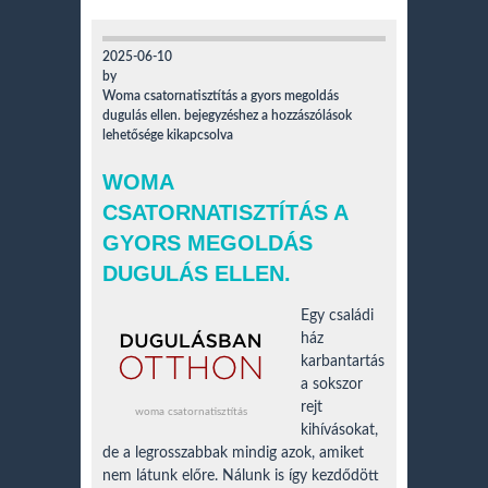
2025-06-10
by
Woma csatornatisztítás a gyors megoldás
dugulás ellen. bejegyzéshez
a hozzászólások
lehetősége kikapcsolva
WOMA
CSATORNATISZTÍTÁS A
GYORS MEGOLDÁS
DUGULÁS ELLEN.
Egy családi
ház
karbantartás
a sokszor
rejt
woma csatornatisztítás
kihívásokat,
de a legrosszabbak mindig azok, amiket
nem látunk előre. Nálunk is így kezdődött