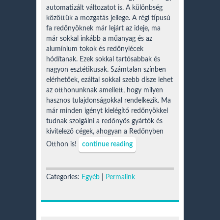
automatizált változatot is. A különbség
közöttük a mozgatás jellege. A régi típusú
fa redőnyöknek már lejárt az ideje, ma
már sokkal inkább a műanyag és az
alumínium tokok és redőnylécek
hódítanak. Ezek sokkal tartósabbak és
nagyon esztétikusak. Számtalan színben
elérhetőek, ezáltal sokkal szebb dísze lehet
az otthonunknak amellett, hogy milyen
hasznos tulajdonságokkal rendelkezik. Ma
már minden igényt kielégítő redőnyökkel
tudnak szolgálni a redőnyös gyártók és
kivitelező cégek, ahogyan a Redőnyben
Otthon is!
continue reading
Categories:
Egyéb
|
Permalink