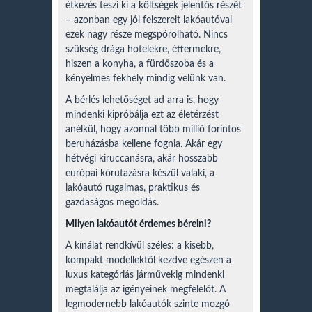
étkezés teszi ki a költségek jelentős részét
– azonban egy jól felszerelt lakóautóval
ezek nagy része megspórolható. Nincs
szükség drága hotelekre, éttermekre,
hiszen a konyha, a fürdőszoba és a
kényelmes fekhely mindig velünk van.
A bérlés lehetőséget ad arra is, hogy
mindenki kipróbálja ezt az életérzést
anélkül, hogy azonnal több millió forintos
beruházásba kellene fognia. Akár egy
hétvégi kiruccanásra, akár hosszabb
európai körutazásra készül valaki, a
lakóautó rugalmas, praktikus és
gazdaságos megoldás.
Milyen lakóautót érdemes bérelni?
A kínálat rendkívül széles: a kisebb,
kompakt modellektől kezdve egészen a
luxus kategóriás járművekig mindenki
megtalálja az igényeinek megfelelőt. A
legmodernebb lakóautók szinte mozgó