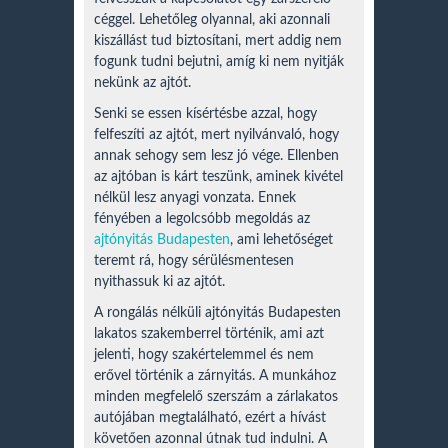
céggel. Lehetőleg olyannal, aki azonnali
kiszállást tud biztosítani, mert addig nem
fogunk tudni bejutni, amíg ki nem nyitják
nekünk az ajtót.
Senki se essen kísértésbe azzal, hogy
felfeszíti az ajtót, mert nyilvánvaló, hogy
annak sehogy sem lesz jó vége. Ellenben
az ajtóban is kárt teszünk, aminek kivétel
nélkül lesz anyagi vonzata. Ennek
fényében a legolcsóbb megoldás az
ajtónyitás Budapesten
, ami lehetőséget
teremt rá, hogy sérülésmentesen
nyithassuk ki az ajtót.
A rongálás nélküli ajtónyitás Budapesten
lakatos szakemberrel történik, ami azt
jelenti, hogy szakértelemmel és nem
erővel történik a zárnyitás. A munkához
minden megfelelő szerszám a zárlakatos
autójában megtalálható, ezért a hívást
követően azonnal útnak tud indulni. A