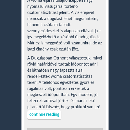
A woma eljárás tulajdonképpen nagy
nyomású vízsugárral történő
csatornatisztítást jelent. A víz erejével
nemcsak a dugulást lehet megszüntetni,
hanem a csőfalra tapadt
szennyeződéseket is alaposan eltávolítja –
így megelőzhető a későbbi újradugulás is.
Már ez is meggyőző volt számunkra, de az
igazi élmény csak ezután jött.
A Dugulásban Otthont választottuk, mivel
rövid határidővel tudtak időpontot adni,
és láthatóan nagy tapasztalattal
rendelkeztek woma csatornatisztítás
terén. A telefonos egyeztetés gyors és
rugalmas volt, pontosan érkeztek a
megbeszélt időpontban. Egy modern, jól
felszerelt autóval jöttek, és már az első
pillanattól látszott, hogy profikról van szó.
continue reading