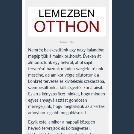
lemez tető
Nemrég belekezdtünk egy nagy kalandba:
megépítjük álmaink otthonát. Éveken át
álmodoztunk egy helyről, ahol saját
tervezésű házunk minden szeglete rólunk
mesélne, de amikor végre eljutottunk a
konkrét tervezés és kivitelezés szakaszába,
szembesültünk a költségvetés korlátaival.
Ez arra kényszerített minket, hogy minden
egyes anyagválasztást gondosan
mérlegeljünk, hogy megtaláljuk az ár-érték
arányban legjobb megoldásokat.
Egyik este, amikor a nappali közepén
heverő tervrajzok és költségvetési