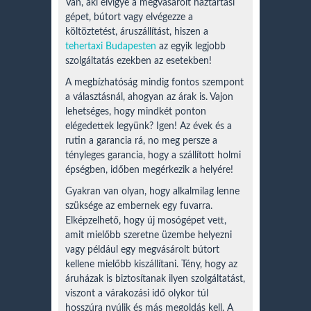
Van, aki elvigye a megvásárolt háztartási
gépet, bútort vagy elvégezze a
költöztetést, áruszállítást, hiszen a
tehertaxi Budapesten
az egyik legjobb
szolgáltatás ezekben az esetekben!
A megbízhatóság mindig fontos szempont
a választásnál, ahogyan az árak is. Vajon
lehetséges, hogy mindkét ponton
elégedettek legyünk? Igen! Az évek és a
rutin a garancia rá, no meg persze a
tényleges garancia, hogy a szállított holmi
épségben, időben megérkezik a helyére!
Gyakran van olyan, hogy alkalmilag lenne
szüksége az embernek egy fuvarra.
Elképzelhető, hogy új mosógépet vett,
amit mielőbb szeretne üzembe helyezni
vagy például egy megvásárolt bútort
kellene mielőbb kiszállítani. Tény, hogy az
áruházak is biztosítanak ilyen szolgáltatást,
viszont a várakozási idő olykor túl
hosszúra nyúlik és más megoldás kell. A