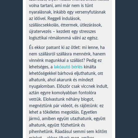
volna tartani, ami már nem is tűnt
nyaralásnak, inkább egy versenyfutásnak
az idővel. Reggeli indulások,
szálláscsekkolás, éttermek, útlezárások,
újratervezés – kezdett egy stresszes
logisztikai rémálommá válni az egész.
És ekkor pattant ki az ötlet: mi lenne, ha
nem szállásról szállásra mennénk, hanem
vinnénk magunkkal a szállást? Pedig ez
lehetséges, a
lakóautó bérlés
kínálta
lehetőségekkel bárhová eljuthatunk, ott
alhatunk, ahol akarunk és mindezt
nyugalomban. Először csak viccnek indult,
aztán egyre komolyabban fontolóra
vettük. Elolvastunk néhány blogot,
megnéztünk pár videót, és rájöttünk: ez
lehet a tökéletes megoldás. Egyetlen
jármű, amiben együtt utazhatunk, együtt
alhatunk, együtt főzhetünk és
pihenhetünk. Ráadásul semmi sem kötött