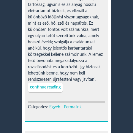
tartósság, ugyanis ez az anyag hosszú
élettartamot biztosít, és ellenáll a
különböző időjárási viszontagságoknak,
mint az eső, hó, szél és napsütés. Ez
különösen fontos volt számunkra, mert
egy olyan tetőt szerettünk volna, amely
hosszú évekig szolgálja a családunkat
anélkül, hogy jelentős karbantartási
költségekkel kellene számolnunk. A lemez
tető bevonata megakadályozza a
rozsdásodást és a korróziót, így biztosak
lehettünk benne, hogy nem kell
rendszeresen újrafesteni vagy javítani.
continue reading
Categories:
Egyéb
|
Permalink