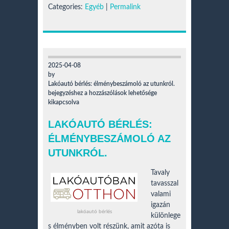
Categories:
Egyéb
|
Permalink
2025-04-08
by
Lakóautó bérlés: élménybeszámoló az utunkról.
bejegyzéshez
a hozzászólások lehetősége
kikapcsolva
LAKÓAUTÓ BÉRLÉS:
ÉLMÉNYBESZÁMOLÓ AZ
UTUNKRÓL.
Tavaly
tavasszal
valami
igazán
lakóautó bérlés
különlege
s élményben volt részünk, amit azóta is