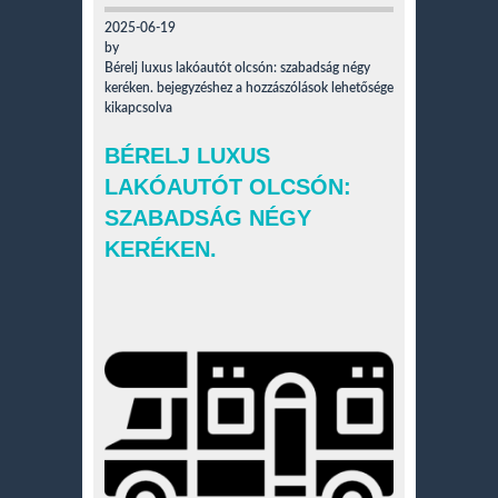
2025-06-19
by
Bérelj luxus lakóautót olcsón: szabadság négy
keréken. bejegyzéshez
a hozzászólások lehetősége
kikapcsolva
BÉRELJ LUXUS
LAKÓAUTÓT OLCSÓN:
SZABADSÁG NÉGY
KERÉKEN.