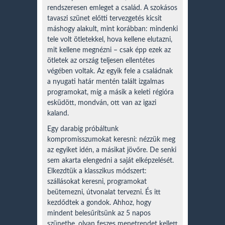
rendszeresen emleget a család. A szokásos
tavaszi szünet előtti tervezgetés kicsit
máshogy alakult, mint korábban: mindenki
tele volt ötletekkel, hova kellene elutazni,
mit kellene megnézni – csak épp ezek az
ötletek az ország teljesen ellentétes
végében voltak. Az egyik fele a családnak
a nyugati határ mentén talált izgalmas
programokat, míg a másik a keleti régióra
esküdött, mondván, ott van az igazi
kaland.
Egy darabig próbáltunk
kompromisszumokat keresni: nézzük meg
az egyiket idén, a másikat jövőre. De senki
sem akarta elengedni a saját elképzelését.
Elkezdtük a klasszikus módszert:
szállásokat keresni, programokat
beütemezni, útvonalat tervezni. És itt
kezdődtek a gondok. Ahhoz, hogy
mindent belesűrítsünk az 5 napos
szünetbe, olyan feszes menetrendet kellett