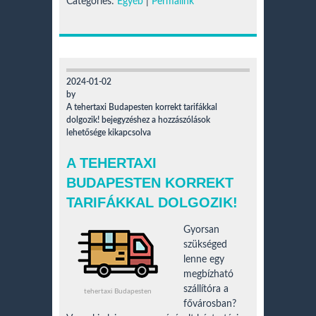
Categories:
Egyéb
|
Permalink
2024-01-02
by
A tehertaxi Budapesten korrekt tarifákkal
dolgozik! bejegyzéshez
a hozzászólások
lehetősége kikapcsolva
A TEHERTAXI
BUDAPESTEN KORREKT
TARIFÁKKAL DOLGOZIK!
Gyorsan
szükséged
lenne egy
megbízható
szállítóra a
tehertaxi Budapesten
fővárosban?