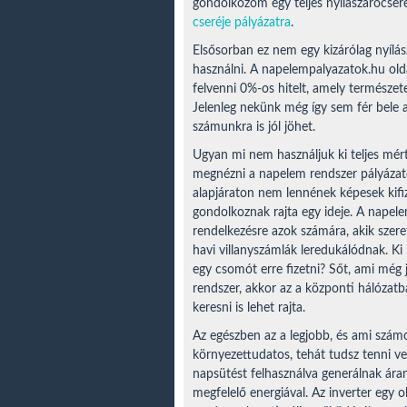
gondolkozom egy teljes nyílászárócser
cseréje pályázatra
.
Elsősorban ez nem egy kizárólag nyílász
használni. A napelempalyazatok.hu old
felvenni 0%-os hitelt, amely természe
Jelenleg nekünk még így sem fér bele a
számunkra is jól jöhet.
Ugyan mi nem használjuk ki teljes mért
megnézni a napelem rendszer pályázato
alapjáraton nem lennének képesek kifi
gondolkoznak rajta egy ideje. A napel
rendelkezésre azok számára, akik szere
havi villanyszámlák leredukálódnak. 
egy csomót erre fizetni? Sőt, ami még
rendszer, akkor az a központi hálózatba 
keresni is lehet rajta.
Az egészben az a legjobb, és ami számo
környezettudatos, tehát tudsz tenni ve
napsütést felhasználva generálnak áramo
megfelelő energiával. Az inverter egy 