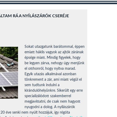
LTAM RÁ A NYÍLÁSZÁRÓK CSERÉJE
Sokat utazgatunk barátommal, éppen
emiatt háklis vagyok az ajtók zárának
épsége miatt. Mindig figyelek, hogy
be legyen zárva, nehogy úgy menjünk
el otthonról, hogy nyitva marad.
Egyik utazás alkalmával azonban
tönkrement a zár, ami miatt végül el
sem tudtunk indulni a
kirándulóhelyünkre. Sikerült egy erre
specializálódott szakemberrel
megjavíttatni, de csak nem hagyott
nyugodni a dolog. A nyílászárók
 20 éve senki nem nyúlt hozzájuk, így régóta