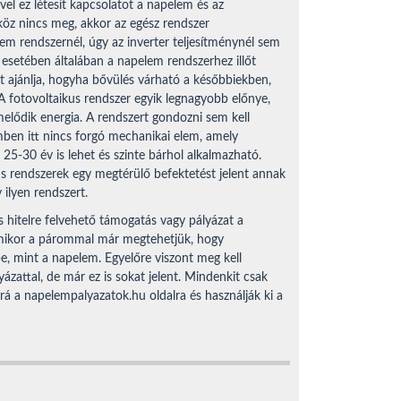
el ez létesít kapcsolatot a napelem és az
zköz nincs meg, akkor az egész rendszer
em rendszernél, úgy az inverter teljesítménynél sem
 esetében általában a napelem rendszerhez illőt
zt ajánlja, hogyha bővülés várható a későbbiekben,
 A fotovoltaikus rendszer egyik legnagyobb előnye,
melődik energia. A rendszert gondozni sem kell
ben itt nincs forgó mechanikai elem, amely
 25-30 év is lehet és szinte bárhol alkalmazható.
s rendszerek egy megtérülő befektetést jelent annak
 ilyen rendszert.
itelre felvehető támogatás vagy pályázat a
 amikor a párommal már megtehetjük, hogy
e, mint a napelem. Egyelőre viszont meg kell
ázattal, de már ez is sokat jelent. Mindenkit csak
 rá a napelempalyazatok.hu oldalra és használják ki a