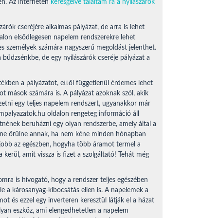
én. Az interneten
keresgélve találtam rá a nyílászárók
árók cseréjére alkalmas pályázat, de arra is lehet
alon elsődlegesen napelem rendszerekre lehet
tes személyek számára nagyszerű megoldást jelenthet.
 büdzsénkbe, de egy nyílászárók cseréje pályázat a
ékben a pályázatot, ettől függetlenül érdemes lehet
t mások számára is. A pályázat azoknak szól, akik
zetni egy teljes napelem rendszert, ugyanakkor már
empalyazatok.hu oldalon rengeteg információ áll
tnének beruházni egy olyan rendszerbe, amely által a
Ki ne örülne annak, ha nem kéne minden hónapban
 jobb az egészben, hogyha több áramot termel a
kerül, amit vissza is fizet a szolgáltató! Tehát még
mra is hívogató, hogy a rendszer teljes egészében
le a károsanyag-kibocsátás ellen is. A napelemek a
t és ezzel egy inverteren keresztül látják el a házat
olyan eszköz, ami elengedhetetlen a napelem