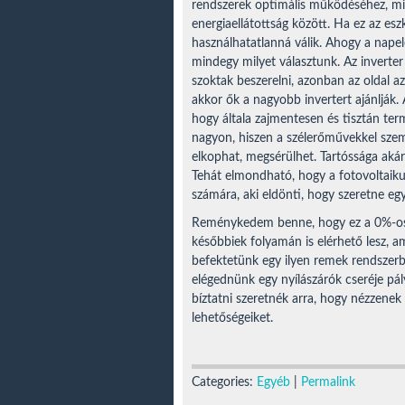
rendszerek optimális működéséhez, miv
energiaellátottság között. Ha ez az es
használhatatlanná válik. Ahogy a napel
mindegy milyet választunk. Az inverter
szoktak beszerelni, azonban az oldal a
akkor ők a nagyobb invertert ajánlják.
hogy általa zajmentesen és tisztán ter
nagyon, hiszen a szélerőművekkel szem
elkophat, megsérülhet. Tartóssága akár
Tehát elmondható, hogy a fotovoltaiku
számára, aki eldönti, hogy szeretne egy
Reménykedem benne, hogy ez a 0%-os h
későbbiek folyamán is elérhető lesz,
befektetünk egy ilyen remek rendszerb
elégednünk egy nyílászárók cseréje pály
bíztatni szeretnék arra, hogy nézzenek
lehetőségeiket.
Categories:
Egyéb
|
Permalink