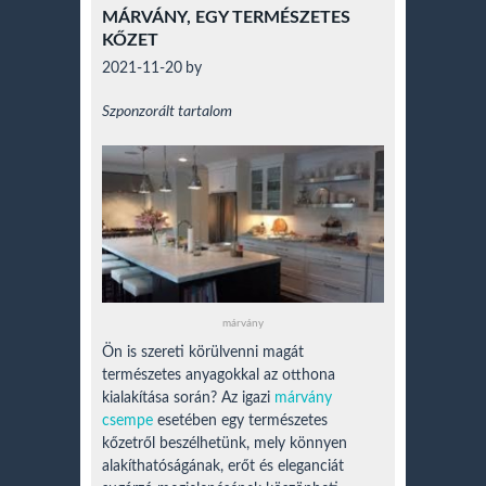
MÁRVÁNY, EGY TERMÉSZETES
KŐZET
2021-11-20
by
Szponzorált tartalom
márvány
Ön is szereti körülvenni magát
természetes anyagokkal az otthona
kialakítása során? Az igazi
márvány
csempe
esetében egy természetes
kőzetről beszélhetünk, mely könnyen
alakíthatóságának, erőt és eleganciát