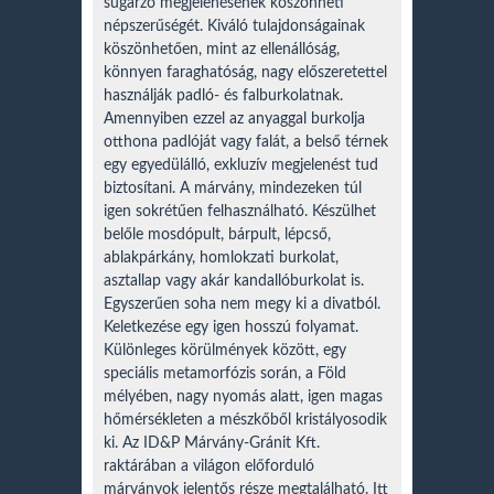
sugárzó megjelenésének köszönheti
népszerűségét. Kiváló tulajdonságainak
köszönhetően, mint az ellenállóság,
könnyen faraghatóság, nagy előszeretettel
használják padló- és falburkolatnak.
Amennyiben ezzel az anyaggal burkolja
otthona padlóját vagy falát, a belső térnek
egy egyedülálló, exkluzív megjelenést tud
biztosítani. A márvány, mindezeken túl
igen sokrétűen felhasználható. Készülhet
belőle mosdópult, bárpult, lépcső,
ablakpárkány, homlokzati burkolat,
asztallap vagy akár kandallóburkolat is.
Egyszerűen soha nem megy ki a divatból.
Keletkezése egy igen hosszú folyamat.
Különleges körülmények között, egy
speciális metamorfózis során, a Föld
mélyében, nagy nyomás alatt, igen magas
hőmérsékleten a mészkőből kristályosodik
ki. Az ID&P Márvány-Gránit Kft.
raktárában a világon előforduló
márványok jelentős része megtalálható. Itt